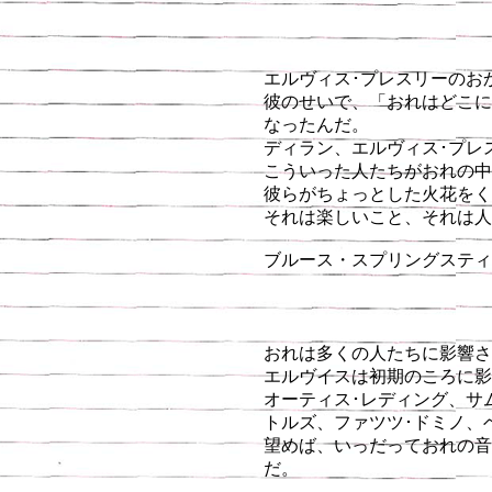
エルヴィス･プレスリーのお
彼のせいで、「おれはどこに
なったんだ。
ディラン、エルヴィス･プレス
こういった人たちがおれの中
彼らがちょっとした火花をく
それは楽しいこと、それは人
ブルース・スプリングスティー
おれは多くの人たちに影響さ
エルヴイスは初期のころに
オーティス･レディング、サ
トルズ、ファツツ･ドミノ、
望めば、いっだっておれの音
だ。