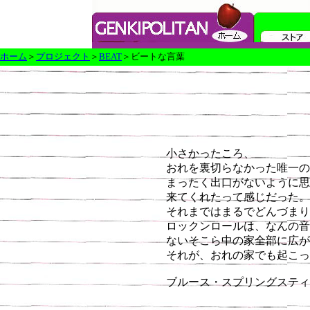
ホーム
＞
プロジェクト
＞
BEAT
＞ビートな言葉
小さかったころ、
おれを裏切らなかった唯一の
まったく出口がないように思
来てくれたって感じだった。
それまではまるでどんづまり
ロックンロールは、なんの音
ないそこら中の家全部に広が
それが、おれの家でも起こっ
ブルース・スプリングスティーン