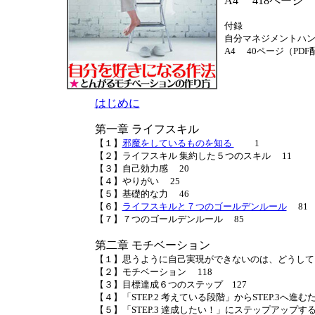
A4 418ページ
付録
自分マネジメントハ
A4 40ページ（PDF
はじめに
第一章 ライフスキル
【１】
邪魔をしているものを知る
1
【２】ライフスキル 集約した５つのスキル 11
【３】自己効力感 20
【４】やりがい 25
【５】基礎的な力 46
【６】
ライフスキルと７つのゴールデンルール
81
【７】７つのゴールデンルール 85
第二章 モチベーション
【１】思うように自己実現ができないのは、どうして？
【２】モチベーション 118
【３】目標達成６つのステップ 127
【４】「STEP.2 考えている段階」からSTEP.3へ進む
【５】「STEP.3 達成したい！」にステップアップする