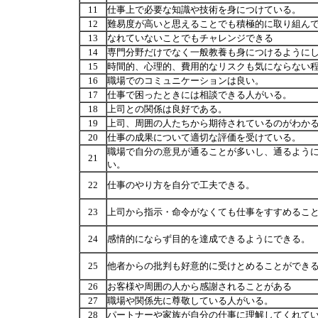
11
仕事上で必要な知識や技術を身につけている。
12
難易度が高いと思えることでも積極的に取り組ん
13
なれていないことでもチャレンジできる
14
専門分野だけでなく一般教養も身につけるように
15
時間的、心理的、費用的なリスクも気にならない
16
職場でのコミュニケーションは良い。
17
仕事で困ったときには相談できる人がいる。
18
上司との関係は良好である。
19
上司、周囲の人たちから期待されているのがわか
20
仕事の成果について適切な評価を受けている。
職場で自分の意見が通ることが多いし、通るよう
21
い。
22
仕事のやり方を自分で工夫できる。
23
上司から指示・命令がなくても仕事をすすめるこ
24
感情的にならず目的を達成できるようにできる。
25
他者からの批判も好意的に受けとめることができ
26
お客様や周囲の人から感謝されることがある
27
職場や関係先に尊敬している人がいる。
28
パートナーや家族が自分の仕事に理解してくれて