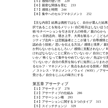
【５】感情の使い方 229
【６】親密な関係を育む 233
【７】感情と時間 244
【８】集中へのセルフマネジメント 252
【主な内容】結果は偶然ではなく、自分が選んだ結果/
択であることを知るメリット/ 自己暗示はしないほう
術/モチベーションを引き出す人の特長／ 親の心から
から ＜目的志向、聴き上手、大局を観る＞／ こどもの
ジティブ志向＞ は悲観論者とここが違う／自尊感情と
認め合う技術／ 思いを伝える方法／ 感情と境界／ 
か判らないからおもしろい／ 感情に支配されない／ 
ければならないことに変わっていないか／ 自分にで
いか／ 怖くなって集中をやめていないか／ 先ばかり
ていないか／ 自分の長所を知らずに短所にふりまわさ
るセルフ・マネジメント／ 焦点をあわせる技術／ 我
／ ストレス・マネジメント／ウェイ（WAY）／アサ
受ける／ 自分をじぶんの味方にする
第五章 アサーティブ
【１】アサーティブ 278
【２】アサーティブの仕組み 286
【３】アサーション権 293
【４】アサーションに関する３つのタイプ 315
【５】スイッチチェンジ 329