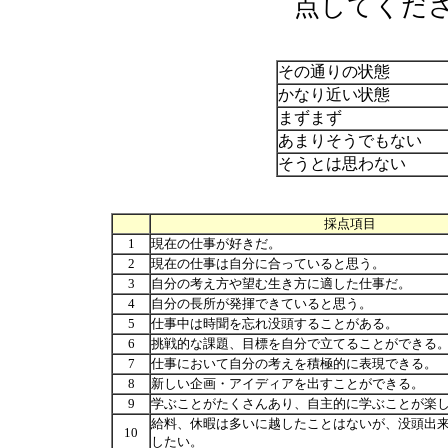
点してくだ
その通りの状態
かなり近い状態
まずまず
あまりそうでもない
そうとは思わない
採点項目
1
現在の仕事が好きだ。
2
現在の仕事は自分に合っていると思う。
3
自分の考え方や望む生き方に適した仕事だ。
4
自分の長所が発揮できていると思う。
5
仕事中は時聞を忘れ没頭することがある。
6
挑戦的な課題、目標を自分で立てることができる
7
仕事において自分の考えを積極的に表現できる。
8
新しい企画・アイディアを出すことができる。
9
学ぶことがたくさんあり、自主的に学ぶことが楽
給料、休暇は多いに越したことはないが、没頭出
10
したい。