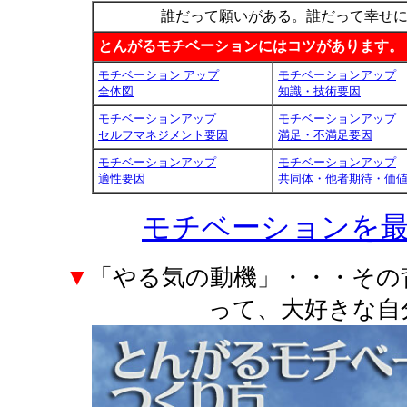
誰だって願いがある。誰だって幸せ
とんがるモチベーションにはコツがあります。
モチベーション アップ
モチベーションアップ
全体図
知識・技術要因
モチベーションアップ
モチベーションアップ
セルフマネジメント要因
満足・不満足要因
モチベーションアップ
モチベーションアップ
適性要因
共同体・他者期待・価
モチベーションを
▼
「やる気の動機」・・・その
って、大好きな自