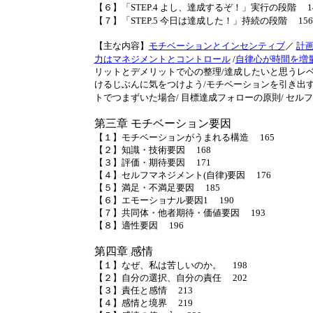
【６】「STEP.4 よし、達成するぞ！」実行の段階 1
【７】「STEP.5 今日は達成した！」持続の段階 156
【主な内容】
モチベーションとインセンティブ
／
計
力はマネジメントとコントロール
/
自律心が時間を増
リットとデメリットで心の整理/達成したいと思うレベル 
けるじぶんに気をつけよう/モチベーションを引き出す手
トでつまずいた場合/ 目標達成フォローの原則/ セル
第三章 モチベーション要因
【１】モチベーションがうまれる構造 165
【２】知識・技術要因 168
【３】評価・期待要因 171
【４】セルフマネジメント(自律)要因 176
【５】満足・不満足要因 185
【６】エモーショナル要因1 190
【７】共同体・他者期待・価値要因 193
【８】適性要因 196
第四章 感情
【１】なぜ、私は苦しいのか。 198
【２】自分の選択、自分の責任 202
【３】責任と感情 213
【４】感情と境界 219