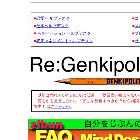
■
恋愛 ヘルプデスク
■
コ
■
仕事ヘルプデスク
■
ス
■
モチベーション ヘルプデスク
■
プ
■
将来マネジメントヘルプデスク
■
サ
「以前は売れていたのに今は低迷」「従業員が集まらない
「何もかも見直したい」「どこを見直すべきか？から相談
施中！ は
こちらから
。