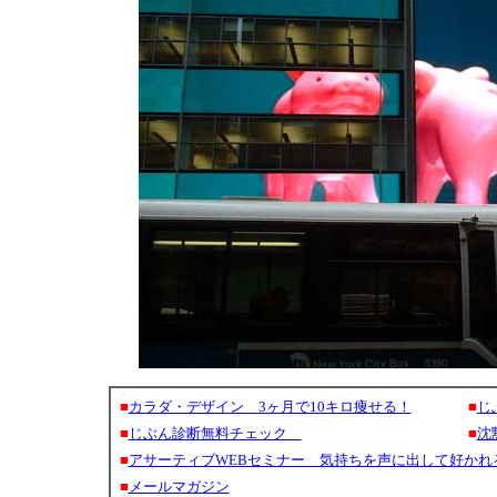
■
カラダ・デザイン 3ヶ月で10キロ痩せる！
■
じ
■
じぶん診断無料チェック
■
沈
■
アサーティブWEBセミナー 気持ちを声に出して好かれ
■
メールマガジン