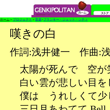
ホーム
＞
プロジェクト
＞
音楽
>
ブランキー・ジェット・シティ
嘆きの白
作詞:浅井健一 作曲:
太陽が死んで 空が
白い雲が悲しい目を
僕は うれしくて少
三日月あわてて Bel