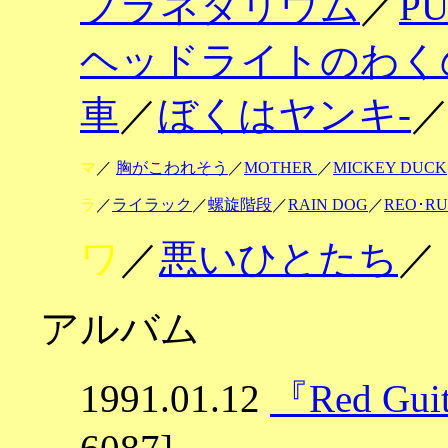
プラネタリウム
／
P
ヘッドライトのわく
車
／
ぼくはヤンキ-
マ
／
胸がこわれそう
／
MOTHER
／
MICKEY DUCK
ラ
／
ライラック
／
螺旋階段
／
RAIN DOG
／
REO･RU
ワ
／
悪いひとたち
／
アルバム
1991.01.12
『Red Guit