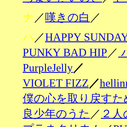
ナ
／
嘆きの白
／
ハ
／
HAPPY SUNDA
PUNKY BAD HIP
／
PurpleJelly
／
VIOLET FIZZ
／
hellin
僕の心を取り戻すた
良少年のうた
／
２人