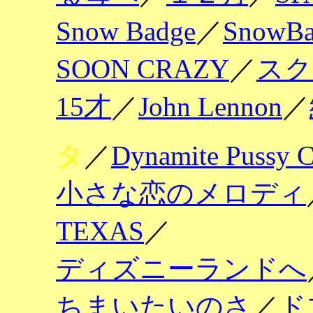
Snow Badge
／
SnowBa
SOON CRAZY
／
スク
15才
／
John Lennon
／
タ
／
Dynamite Pussy C
小さな恋のメロディ
TEXAS
／
ディズニーランドへ
ちまいたいのさ
／
ド