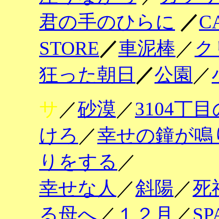
君の手のひらに
／
C
STORE
／
車泥棒
／
ク
狂った朝日
／
公園
／
サ
／
砂漠
／
3104丁
けろ
／
幸せの鐘が鳴
りをする
／
幸せな人
／
斜陽
／
死
る母へ
／
１２月
／
SP