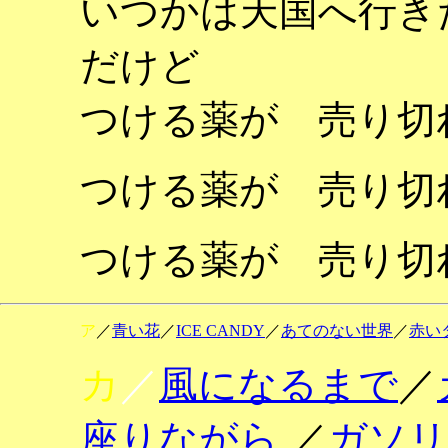
いつかは天国へ行き
だけど
つける薬が 売り切
つける薬が 売り切
つける薬が 売り切
ア
／
青い花
／
ICE CANDY
／
あてのない世界
／
赤い
カ
／
風になるまで
／
座りながら
／
ガソリ