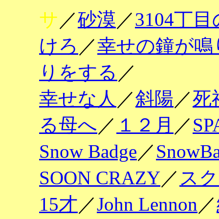
サ
／
砂漠
／
3104丁
けろ
／
幸せの鐘が鳴
りをする
／
幸せな人
／
斜陽
／
死
る母へ
／
１２月
／
SP
Snow Badge
／
SnowBa
SOON CRAZY
／
スク
15才
／
John Lennon
／