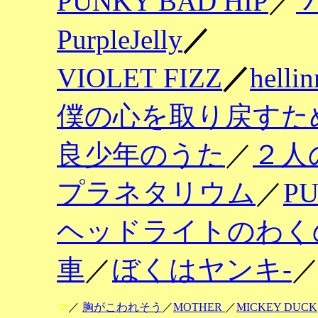
PUNKY BAD HIP
／
PurpleJelly
／
VIOLET FIZZ
／
hellin
僕の心を取り戻すた
良少年のうた
／
２人
プラネタリウム
／
P
ヘッドライトのわく
車
／
ぼくはヤンキ-
マ
／
胸がこわれそう
／
MOTHER
／
MICKEY DUCK