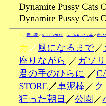
Dynamite Pussy Cats 
Dynamite Pussy Cat
ア
／
青い花
／
ICE CANDY
／
あてのない世界
／
赤い
カ
／
風になるまで
／
座りながら
／
ガソリ
君の手のひらに
／
C
STORE
／
車泥棒
／
ク
狂った朝日
／
公園
／