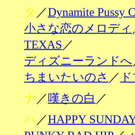
タ
／
Dynamite Pussy C
小さな恋のメロディ
TEXAS
／
ディズニーランドへ
ちまいたいのさ
／
ド
ナ
／
嘆きの白
／
ハ
／
HAPPY SUNDA