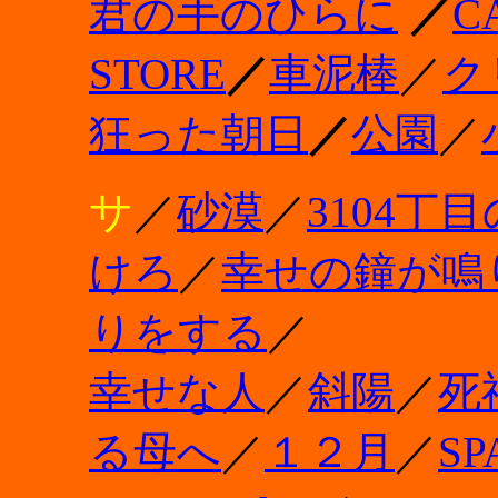
君の手のひらに
／
C
STORE
／
車泥棒
／
ク
狂った朝日
／
公園
／
サ
／
砂漠
／
3104丁
けろ
／
幸せの鐘が鳴
りをする
／
幸せな人
／
斜陽
／
死
る母へ
／
１２月
／
SP