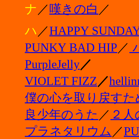
ナ
／
嘆きの白
／
ハ
／
HAPPY SUNDA
PUNKY BAD HIP
／
PurpleJelly
／
VIOLET FIZZ
／
hellin
僕の心を取り戻すた
良少年のうた
／
２人
プラネタリウム
／
P