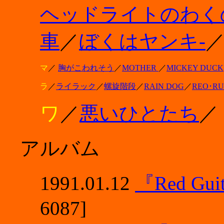
ヘッドライトのわく
車
／
ぼくはヤンキ-
マ
／
胸がこわれそう
／
MOTHER
／
MICKEY DUCK
ラ
／
ライラック
／
螺旋階段
／
RAIN DOG
／
REO･RU
ワ
／
悪いひとたち
／
アルバム
1991.01.12
『Red Guit
6087]