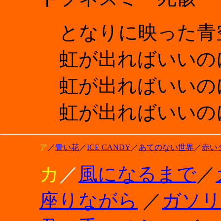
となりに映った青
虹が出ればいいの
虹が出ればいいの
虹が出ればいいの
ア
／
青い花
／
ICE CANDY
／
あてのない世界
／
赤い
カ
／
風になるまで
／
座りながら
／
ガソリ