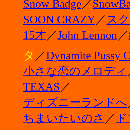
Snow Badge
／
SnowBa
SOON CRAZY
／
スク
15才
／
John Lennon
／
タ
／
Dynamite Pussy C
小さな恋のメロディ
TEXAS
／
ディズニーランドへ
ちまいたいのさ
／
ド