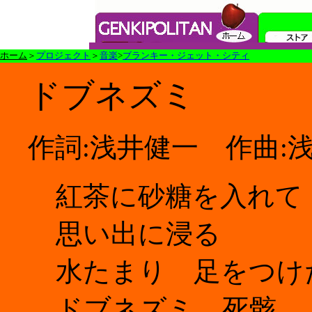
ホーム
＞
プロジェクト
＞
音楽
>
ブランキー・ジェット・シティ
ドブネズミ
作詞:浅井健一 作曲:
紅茶に砂糖を入れて
思い出に浸る
水たまり 足をつけ
ドブネズミ 死骸