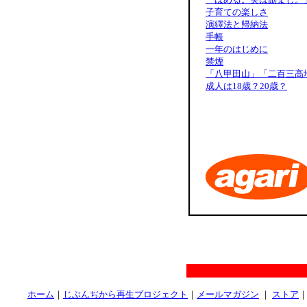
子育ての楽しさ
演繹法と帰納法
手帳
一年のはじめに
禁煙
「八甲田山」「二百三高
成人は18歳？20歳？
ホーム
｜
じぶんぢから再生プロジェクト
｜
メールマガジン
｜
ストア