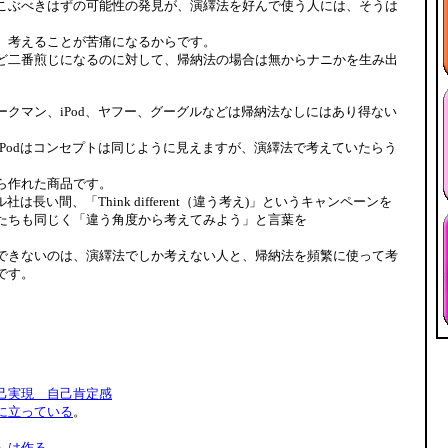
こぶべきはずの可能性の発見が、演繹法を好んで使う人には、そうは
、考えることが苦痛になるからです。
ど二番煎じになるのに対して、帰納法の場合は無からナニかを生み出
ークマン、iPod、ヤフー、グーグルなどは帰納法なしにはあり得ない
iPodはコンセプトは同じように見えますが、演繹法で考えていたらう
ら作れた商品です。
社は長い間、「Think different（違う考え)」というキャンペーンを
たちも同じく「違う角度から考えてみよう」と言葉を
できないのは、演繹法でしか考えない人と、帰納法を頻繁に使って考
です。
己実現 自己肯定感
に立っている
。
」は作る