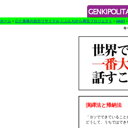
agari
ホーム
＞
心と身体の自分リサイクル,じぶんぢから再生プロジェクト
＞
キ
演繹法と帰納法
「ヨソでできていること
どうして、うちではでき