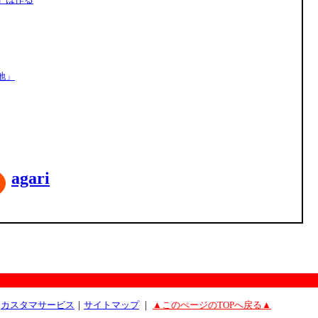
地」
agari
｜
カスタマサービス
｜
サイトマップ
｜
▲このぺージのTOPへ戻る▲