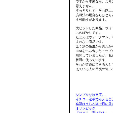
ですから本来なら、よろ
思えません。
すっきりせず、それ以上
演繹法の場合ならほとん
す可能性があります。
大ヒットした商品、ウォ
ものばかりです。
たとえばウォークマン、
まれない商品です。
全く別の角度から見たか
iPodを生み出したアップル
展開していましたが、私
普通に使っています。
それが普通にできる人と
えている人の習慣の違い
シンプルな旅支度。
イチロー選手で考える自
幸福はうしろ姿で目の前
オリンピック
「ほめる。実は励まし。