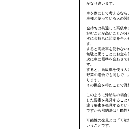
かなり違います。
車を例にして考えるなら
車種と使っている人の関
金持ちは共通して高級車
好むことが高いことが分
次に金持ちに照準を合わ
す。
すると高級車を使わない
無駄と思うことにお金を
次に車に照準を合わせて
す。
すると、高級車を使う人
野菜の場合でも同じで、
ります。
その機会を得たことで野
このように帰納法の場合
した要素を発見すること
違う要素を発見するとい
ですから帰納法は可能性
可能性の発見とは「可能
いうことです。