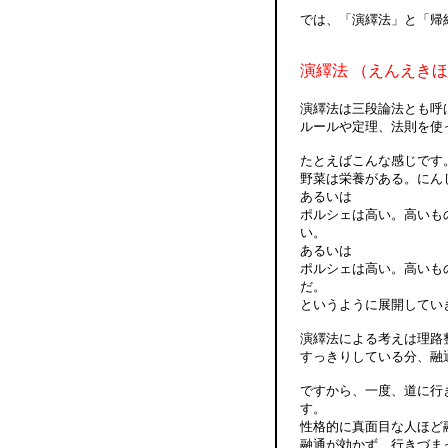
では、「演繹法」と「帰
演繹法 （えんえき
演繹法は三段論法とも呼
ルールや定理、法則を使
たとえばこんな感じです
野菜は栄養がある。にん
あるいは
ポルシェは高い。高いも
い。
あるいは
ポルシェは高い。高いも
だ。
というように展開してい
演繹法による考えは理路
すっきりしている分、融
ですから、一度、道に行
す。
性格的に真面目な人ほど
融通が効かず、行きづま