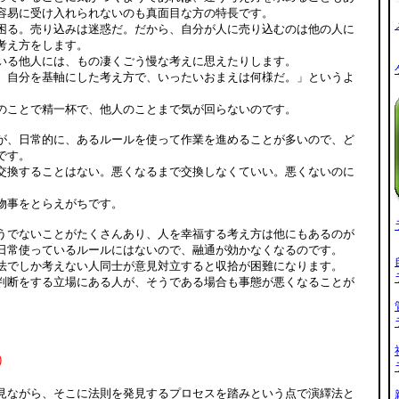
容易に受け入れられないのも真面目な方の特長です。
困る。売り込みは迷惑だ。だから、自分が人に売り込むのは他の人に
考え方をします。
いる他人には、もの凄くごう慢な考えに思えたりします。
、自分を基軸にした考え方で、いったいおまえは何様だ。」というよ
のことで精一杯で、他人のことまで気が回らないのです。
が、日常的に、あるルールを使って作業を進めることが多いので、ど
です。
交換することはない。悪くなるまで交換しなくていい。悪くないのに
物事をとらえがちです。
うでないことがたくさんあり、人を幸福する考え方は他にもあるのが
日常使っているルールにはないので、融通が効かなくなるのです。
法でしか考えない人同士が意見対立すると収拾が困難になります。
判断をする立場にある人が、そうである場合も事態が悪くなることが
）
見ながら、そこに法則を発見するプロセスを踏みという点で演繹法と