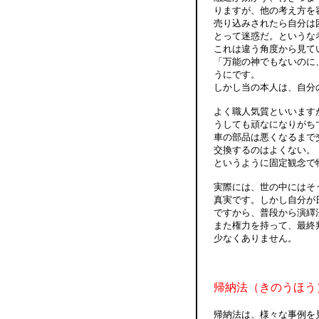
りますが、他の考え方を
売り込みされたら自分は
とって迷惑だ。というな
これは違う角度から見て
「万能の神でもないのに
うにです。
しかし当の本人は、自分
よく職人気質といいます
うしても頑なになりがち
車の部品は悪くなるまで
交換するのはよくない。
というように固定観念で
実際には、世の中にはそ
真実です。しかし自分が
ですから、普段から演繹
また権力を持って、最終
少なくありません。
帰納法（きのうほう
帰納法は、様々な事例を