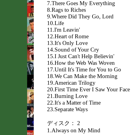
7.There Goes My Everything
8.Rags to Riches
9.Where Did They Go, Lord
10.Life
11.I'm Leavin'
12.Heart of Rome
13.It's Only Love
14.Sound of Your Cry
15.I Just Can't Help Believin'
16.How the Web Was Woven
17.Until It's Time for You to Go
18.We Can Make the Morning
19.American Trilogy
20.First Time Ever I Saw Your Face
21.Burning Love
22.It's a Matter of Time
23.Separate Ways
ディスク： 2
1.Always on My Mind