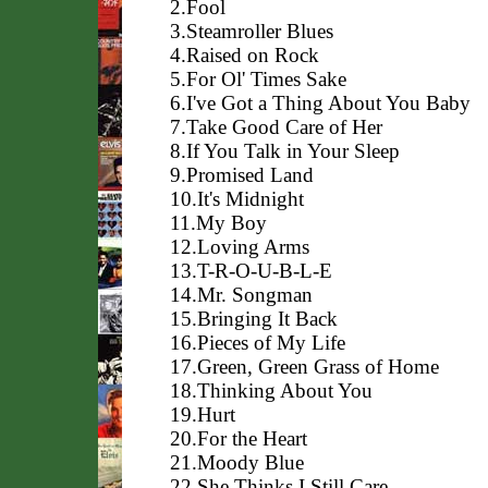
2.Fool
3.Steamroller Blues
4.Raised on Rock
5.For Ol' Times Sake
6.I've Got a Thing About You Baby
7.Take Good Care of Her
8.If You Talk in Your Sleep
9.Promised Land
10.It's Midnight
11.My Boy
12.Loving Arms
13.T-R-O-U-B-L-E
14.Mr. Songman
15.Bringing It Back
16.Pieces of My Life
17.Green, Green Grass of Home
18.Thinking About You
19.Hurt
20.For the Heart
21.Moody Blue
22.She Thinks I Still Care