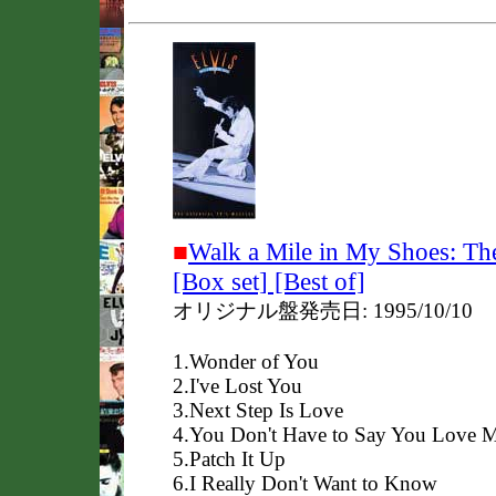
■
Walk a Mile in My Shoes: The
[Box set] [Best of]
オリジナル盤発売日: 1995/10/10
1.Wonder of You
2.I've Lost You
3.Next Step Is Love
4.You Don't Have to Say You Love 
5.Patch It Up
6.I Really Don't Want to Know