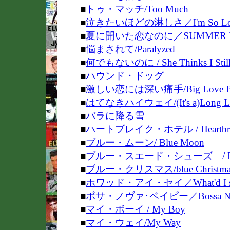
■
トゥ・マッチ/Too Much
■
泣きたいほどの淋しさ／I'm So Loneso
■
夏に開いた恋なのに／SUMMER KISS
■
悩まされて/Paralyzed
■
何でもないのに / She Thinks I Still
■
ハウンド・ドッグ
■
激しい恋には深い痛手/Big Love Big 
■
はてなきハイウェイ/
(It's a)Long
■
バラに降る雪
■
ハートブレイク・ホテル / Heartbrea
■
ブルー・ムーン/ Blue Moon
■
ブルー・スエード・シューズ / Blue 
■
ブルー・クリスマス/blue Christma
■
ホワッド・アイ・セイ／What'd I s
■
ボサ・ノヴァ･ベイビー／Bossa Nov
■
マイ・ボーイ / My Boy
■
マイ・ウェイ/My Way