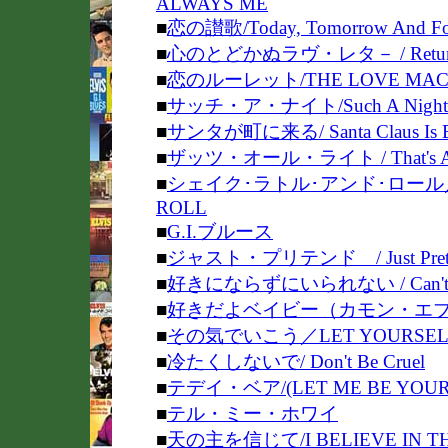
ALWAYS ME
■
恋の讃歌/
Today, Tomorrow And Fo
■
心のとどかぬラヴ・レタ－ / Return 
■
恋のルーレット/THE LOVE MAC
■
サッチ・ア・ナイト/Such A Night
■
サンタが町に来る/ Santa Claus Is Ba
■
ザッツ・オール・ライト / That's All
■
シェイク･ラトル･アンド･ロール／SH
ROLL
■
G.I.ブルース
■
ジャスト・プリテンド / Just Pret
■
好きにならずにいられない / Can't Help
■
好きだよベイビー（カモン・エブリバディ
■
その気でいこう／LET YOURSEL
■
冷たくしないで/ Don't Be Cruel
■
テデイ・ベア/(LET ME BE YOUR
■
テル・ミー・ホワイ
■
天の主を信じて/I BELIEVE IN TH