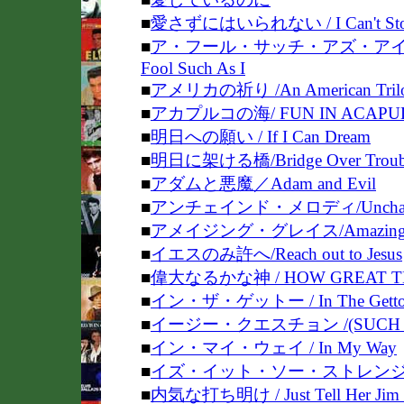
■
愛さずにはいられない / I Can't Stop
■
ア・フール・サッチ・アズ・アイ/ (Now 
Fool Such As I
■
アメリカの祈り /An American Tril
■
アカプルコの海/ FUN IN ACAPU
■
明日への願い / If I Can Dream
■
明日に架ける橋/Bridge Over Troubl
■
アダムと悪魔／Adam and Evil
■
アンチェインド・メロディ/Unchaine
■
アメイジング・グレイス/Amazing G
■
イエスのみ許へ/Reach out to Jesus
■
偉大なるかな神 / HOW GREAT T
■
イン・ザ・ゲットー / In The Gett
■
イージー・クエスチョン /(SUCH AN
■
イン・マイ・ウェイ / In My Way
■
イズ・イット・ソー・ストレン
■
内気な打ち明け / Just Tell Her Jim S