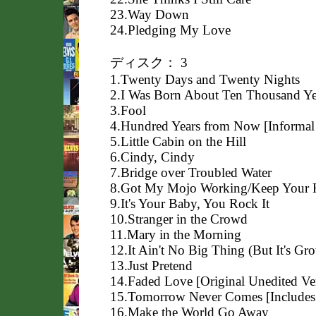
23.Way Down
24.Pledging My Love
ディスク： 3
1.Twenty Days and Twenty Nights
2.I Was Born About Ten Thousand Y
3.Fool
4.Hundred Years from Now [Informal
5.Little Cabin on the Hill
6.Cindy, Cindy
7.Bridge over Troubled Water
8.Got My Mojo Working/Keep Your H
9.It's Your Baby, You Rock It
10.Stranger in the Crowd
11.Mary in the Morning
12.It Ain't No Big Thing (But It's Gr
13.Just Pretend
14.Faded Love [Original Unedited Ve
15.Tomorrow Never Comes [Includes F
16.Make the World Go Away