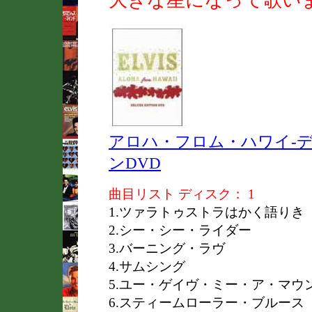
大きな星になって歌い
アロハ・フロム・ハワイ-
ンDVD
曲目リスト
ディスク： 1
1.ツァラトゥストラはかく語りき
2.シー・シー・ライダー
3.バーニング・ラヴ
4.サムシング
5.ユー・ゲイヴ・ミー・ア・マウ
6.スティームローラー・ブルース