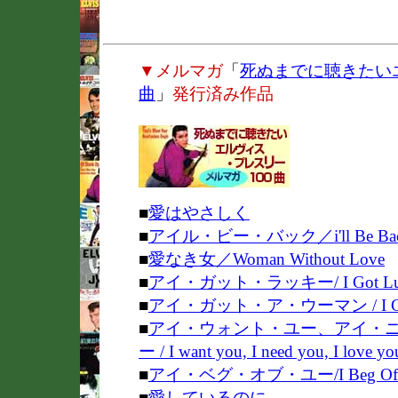
▼メルマガ
「
死ぬまでに聴きたい
曲
」
発行済み作品
■
愛はやさしく
■
アイル・ビー・バック／i'll Be Ba
■
愛なき女／Woman Without Love
■
アイ・ガット・ラッキー/ I Got Lu
■
アイ・ガット・ア・ウーマン / I Got
■
アイ・ウォント・ユー、アイ・
ー / I want you, I need you, I love yo
■
アイ・ベグ・オブ・ユー/I Beg Of 
■
愛しているのに