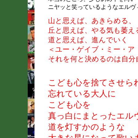
ニヤッと笑っているようなエルヴ
山と思えば、あきらめる、
丘と思えば、やる気も萎え
道と思えば、進んでいく
＜ユー・ゲイブ・ミー・ア
それを何と決めるのは自分
こども心を捨てさせら
忘れている大人に
こども心を
真っ白にまとったエル
道を灯すかのような