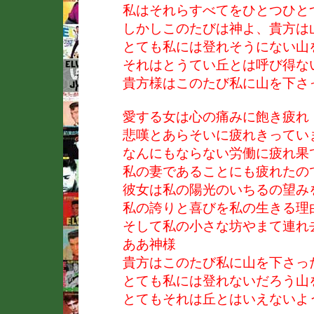
私はそれらすべてをひとつひと
しかしこのたびは神よ、貴方は
とても私には登れそうにない山
それはとうてい丘とは呼び得な
貴方様はこのたび私に山を下さ
愛する女は心の痛みに飽き疲れ
悲嘆とあらそいに疲れきってい
なんにもならない労働に疲れ果
私の妻であることにも疲れたの
彼女は私の陽光のいちるの望み
私の誇りと喜びを私の生きる理
そして私の小さな坊やまて連れ
ああ神様
貴方はこのたび私に山を下さっ
とても私には登れないだろう山
とてもそれは丘とはいえないよ