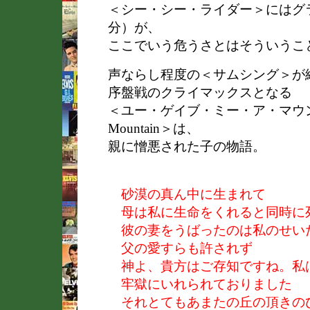
＜シー・シー・ライダー＞にはグ
分）が、
ここでいう危うさとはそういうこ
声ならし程度の＜サムシング＞が
序盤戦のクライマックスとなる
＜ユー・ゲイブ・ミー・ア・マウンテン/ 
Mountain＞は、
親に憎悪された子の物語。
砂漠の真ん中に生まれて
母は私に生命をくれると同時に
彼の妻をうばったのは私のせい
父の愛すらも許されず
神よ、貴方はご存知ですね。私
牢獄にいれられておりました
それとてもあまたの丘の頂きの