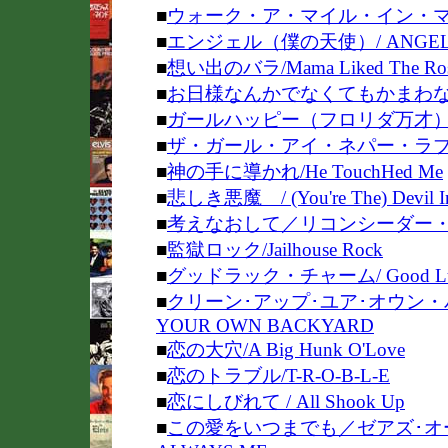
■
ウォーク・ア・マイル・イン・
■
エンジェル（僕の天使）/ ANGE
■
想い出のバラ/Mama Liked The Ros
■
お日様なんかでなくてもかまわない/I don't 
■
ガールハッピー（フロリダ万才）/GI
■
ザ・ガール・アイ・ネパー・ラ
■
神の手に導かれ/He TouchHed Me
■
悲しき悪魔 / (You're The) Devil In
■
考えなおして／リコンシーダー・ベイビー
■
監獄ロック/Jailhouse Rock
■
グッドラック・チャーム/ Good Luc
■
クリーン･アップ･ユア･オウン・パ
YOUR OWN BACKYARD
■
恋の大穴/A Big Hunk O'Love
■
恋のトラブル/T-R-O-B-L-E
■
恋にしびれて / All Shook Up
■
この愛をいつまでも／ゼアズ･オー