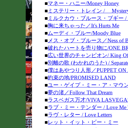
■
マネー・ハニー/Money Honey
■
ミステリー・トレイン / Mystery T
■
ミルクカウ・ブルース・ブギー / Milkc
■
胸に来ちゃった／It's Hurts Me
■
ムーディ・ブルー/Moody Blue
■
メス・オブ・ブルース／Ness of Bl
■
破れたハートを売り物に/ONE BROK
■
広い世界のチャンピオン/ King Of The
■
別離の歌 (わかれのうた) / Separate
■
僕はあやつり人形／PUPPET ON A
■
約束の地/PROMISED LAND
■
ユー・ゲイプ・ミー・ア・マウンテン/ Yo
■
夢の渚／Follow That Dream
■
ラスベガス万才/VIVA LASVEGA
■
ラブ・ミー・テンダー / Love Me T
■
ラヴ・レター / Love Letters
■
レット・イット・ビー・ミー