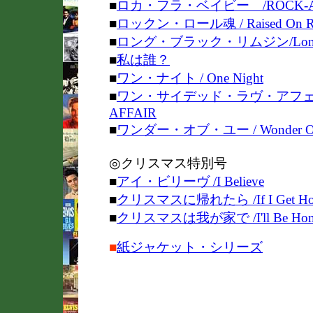
■
ロカ・フラ・ベイビー /ROCK-A-
■
ロックン・ロール魂 / Raised On R
■
ロング・ブラック・リムジン/Long Bla
■
私は誰？
■
ワン・ナイト / One Night
■
ワン・サイデッド・ラヴ・アフェア／O
AFFAIR
■
ワンダー・オブ・ユー / Wonder Of
◎クリスマス特別号
■
アイ・ビリーヴ /I Believe
■
クリスマスに帰れたら /If I Get Home
■
クリスマスは我が家で /I'll Be Home F
■
紙ジャケット・シリーズ