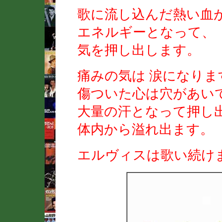
歌に流し込んだ熱い血
エネルギーとなって、
気を押し出します。
痛みの気は 涙になりま
傷ついた心は穴があい
大量の汗となって押し
体内から溢れ出ます。
エルヴィスは歌い続け