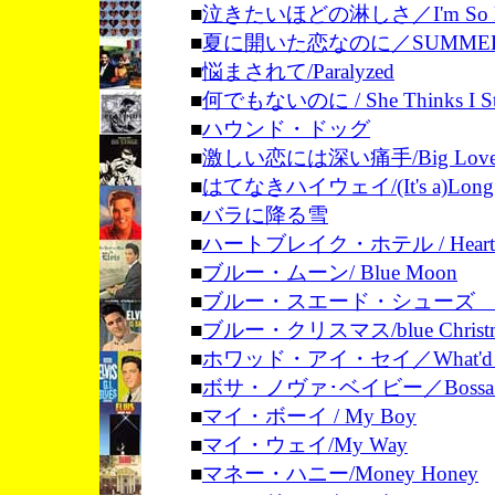
■
泣きたいほどの淋しさ／I'm So Lone
■
夏に開いた恋なのに／SUMMER KI
■
悩まされて/Paralyzed
■
何でもないのに / She Thinks I Stil
■
ハウンド・ドッグ
■
激しい恋には深い痛手/Big Love Bi
■
はてなきハイウェイ/
(It's a)Lo
■
バラに降る雪
■
ハートブレイク・ホテル / Heartbre
■
ブルー・ムーン/ Blue Moon
■
ブルー・スエード・シューズ / Blue
■
ブルー・クリスマス/blue Christ
■
ホワッド・アイ・セイ／What'd I 
■
ボサ・ノヴァ･ベイビー／Bossa No
■
マイ・ボーイ / My Boy
■
マイ・ウェイ/My Way
■
マネー・ハニー/Money Honey