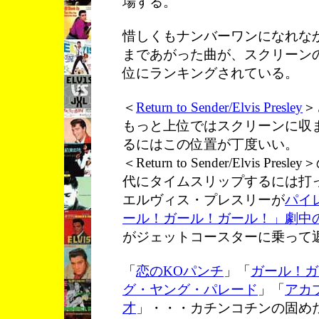
場する。
惜しくもナンバーワンになれな
まであがった曲が、スクリーン
位にランキングされている。
＜
Return to Sender/Elvis Presley
＞
もっと上位ではスクリーンに収
るにはこの位置が丁度いい。
＜Return to Sender/Elvis
代にタイムスリップするには打
エルヴィス・プレスリーが
パイ
ール！ガール！ガール！」劇中
がジェットコースターに乗って
「
恋のKOパンチ
」「
ガール！ガ
グ・ヤング・パレード
」「
アカ
才
」・・・カチンコチンの固め