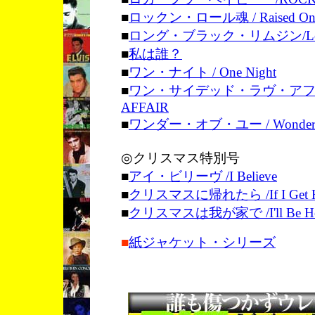
■
ロックン・ロール魂 / Raised On 
■
ロング・ブラック・リムジン/Long B
■
私は誰？
■
ワン・ナイト / One Night
■
ワン・サイデッド・ラヴ・アフェア／
AFFAIR
■
ワンダー・オブ・ユー / Wonder O
◎クリスマス特別号
■
アイ・ビリーヴ /I Believe
■
クリスマスに帰れたら /If I Get Hom
■
クリスマスは我が家で /I'll Be Home
■
紙ジャケット・シリーズ