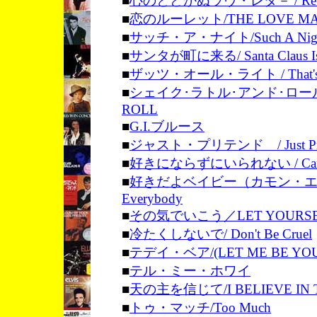
■
心のとどかぬラヴ・レタ－ / Return
■
恋のルーレット/THE LOVE MA
■
サッチ・ア・ナイト/Such A Nig
■
サンタが町に来る/ Santa Claus Is 
■
ザッツ・オール・ライト / That's Al
■
シェイク･ラトル･アンド･ロール／S
ROLL
■
G.I.ブルース
■
ジャスト・プリテンド / Just Pre
■
好きにならずにいられない / Can't Hel
■
好きだよベイビー（カモン・エブリ
Everybody
■
その気でいこう／LET YOURSE
■
冷たくしないで/ Don't Be Cruel
■
テデイ・ベア/(LET ME BE YOU
■
テル・ミー・ホワイ
■
天の主を信じて/I BELIEVE IN T
■
トゥ・マッチ/Too Much