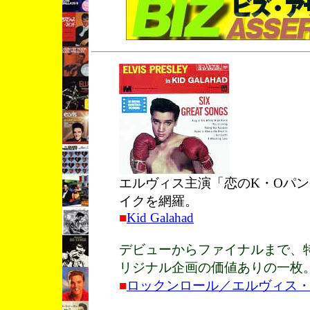
エルヴィス主演「恋のK・Oパ
イクを網羅。
■
Kid Galahad
デビューからファイナルまで、
リジナル企画の価値ありの一枚
■
ロックンロール／エルヴィス