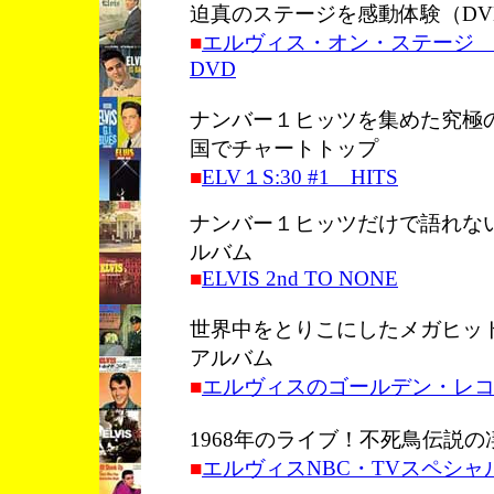
迫真のステージを感動体験（DV
■
エルヴィス・オン・ステージ
DVD
ナンバー１ヒッツを集めた究極の
国でチャートトップ
■
ELV１S:30 #1 HITS
ナンバー１ヒッツだけで語れな
ルバム
■
ELVIS 2nd TO NONE
世界中をとりこにしたメガヒッ
アルバム
■
エルヴィスのゴールデン・レコ
1968年のライブ！不死鳥伝説
■
エルヴィスNBC・TVスペシャル [L