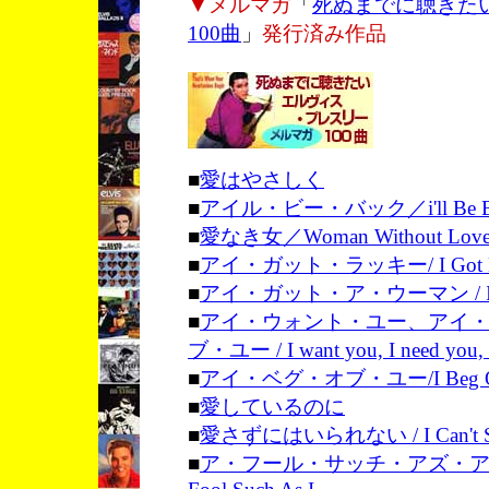
▼メルマガ
「
死ぬまでに聴きた
100曲
」
発行済み作品
■
愛はやさしく
■
アイル・ビー・バック／i'll Be B
■
愛なき女／Woman Without Lov
■
アイ・ガット・ラッキー/ I Got L
■
アイ・ガット・ア・ウーマン / I Go
■
アイ・ウォント・ユー、アイ
ブ・ユー / I want you, I need you, 
■
アイ・ベグ・オブ・ユー/I Beg Of
■
愛しているのに
■
愛さずにはいられない / I Can't Sto
■
ア・フール・サッチ・アズ・アイ/ (Now