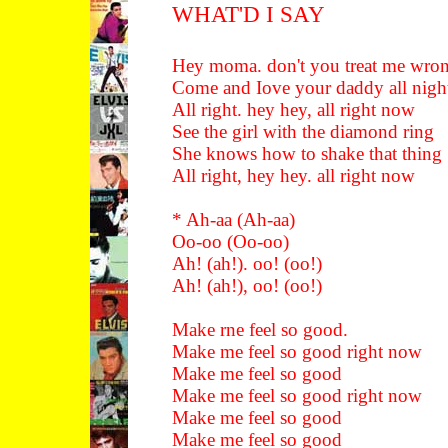
WHAT'D I SAY
Hey moma. don't you treat me wro
Come and Iove your daddy all nigh
All right. hey hey, all right now
See the girl with the diamond ring
She knows how to shake that thing
All right, hey hey. all right now
* Ah-aa (Ah-aa)
Oo-oo (Oo-oo)
Ah! (ah!). oo! (oo!)
Ah! (ah!), oo! (oo!)
Make rne feel so good.
Make me feel so good right now
Make me feel so good
Make me feel so good right now
Make me feel so good
Make me feel so good