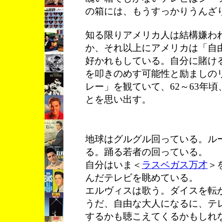
の箱には、もうすっかりうんざ
知る限りアメリカ人は結構嫌わ
か、それ以上にアメリカは「自
好かれもしている。自分に賭け
を叩きのめす可能性と励ましの
レー」を観ていて、62～63年
とを思い出す。
地球はグルグル回っている。ル
る。踊る若者の回っている。
自分はいま＜
ラスベガス万才
＞
んだテレビを眺めている。
エルヴィスは歌う。ダイスを転
うだ、自由な大人になるに、テ
するかも聴こえてくるかもしれ