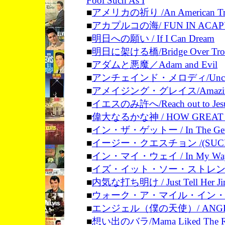
Fool Such As I
■
アメリカの祈り /An American Tri
■
アカプルコの海/ FUN IN ACAP
■
明日への願い / If I Can Dream
■
明日に架ける橋/Bridge Over Troub
■
アダムと悪魔／Adam and Evil
■
アンチェインド・メロディ/Unchain
■
アメイジング・グレイス/Amazing
■
イエスのみ許へ/Reach out to Jes
■
偉大なるかな神 / HOW GREAT 
■
イン・ザ・ゲットー / In The Get
■
イージー・クエスチョン /(SUCH A
■
イン・マイ・ウェイ / In My Wa
■
イズ・イット・ソー・ストレ
■
内気な打ち明け / Just Tell Her Jim
■
ウォーク・ア・マイル・イン
■
エンジェル（僕の天使）/ ANG
■
想い出のバラ/Mama Liked The R