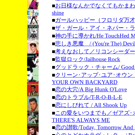
■
お日様なんかでなくてもかまわない/I don
shine
■
ガールハッピー（フロリダ万才）/G
■
ザ・ガール・アイ・ネパー・
■
神の手に導かれ/He TouchHed M
■
悲しき悪魔 / (You're The) Devil I
■
考えなおして／リコンシーダー・ベイビ
■
監獄ロック/Jailhouse Rock
■
グッドラック・チャーム/ Good Lu
■
クリーン･アップ･ユア･オウン・
YOUR OWN BACKYARD
■
恋の大穴/A Big Hunk O'Love
■
恋のトラブル/T-R-O-B-L-E
■
恋にしびれて / All Shook Up
■
この愛をいつまでも／ゼアズ･
THERE'S ALWAYS ME
■
恋の讃歌/Today, Tomorrow And F