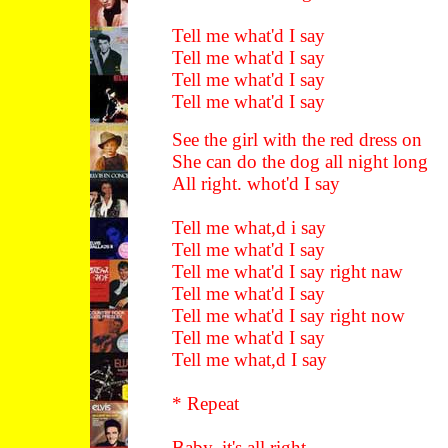
Tell me what'd I say
Tell me what'd I say
Tell me what'd I say
Tell me what'd I say
See the girl with the red dress on
She can do the dog all night long
All right. whot'd I say
Tell me what,d i say
Tell me what'd I say
Tell me what'd I say right naw
Tell me what'd I say
Tell me what'd I say right now
Tell me what'd I say
Tell me what,d I say
* Repeat
Baby, it's all right