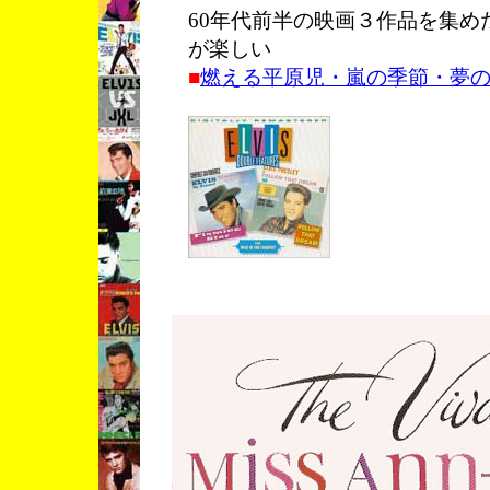
60年代前半の映画３作品を集め
が楽しい
■
燃える平原児・嵐の季節・夢