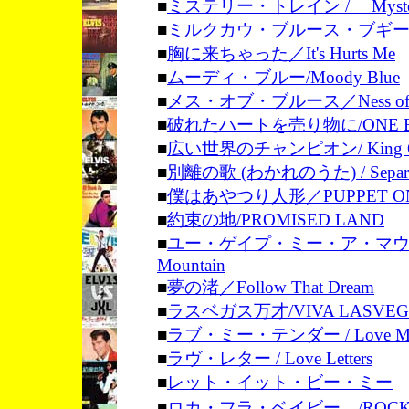
■
ミステリー・トレイン / Mystery
■
ミルクカウ・ブルース・ブギー / Milk
■
胸に来ちゃった／It's Hurts Me
■
ムーディ・ブルー/Moody Blue
■
メス・オブ・ブルース／Ness of B
■
破れたハートを売り物に/ONE BRO
■
広い世界のチャンピオン/ King Of Th
■
別離の歌 (わかれのうた) / Separat
■
僕はあやつり人形／PUPPET ON 
■
約束の地/PROMISED LAND
■
ユー・ゲイプ・ミー・ア・マウンテン/
Mountain
■
夢の渚／Follow That Dream
■
ラスベガス万才/VIVA LASVEG
■
ラブ・ミー・テンダー / Love Me 
■
ラヴ・レター / Love Letters
■
レット・イット・ビー・ミー
■
ロカ・フラ・ベイビー /ROCK-A