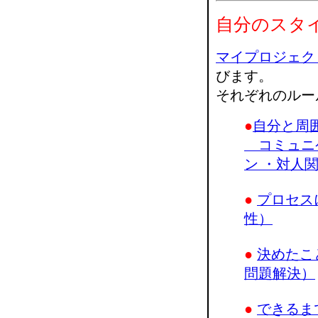
自分のスタ
マイプロジェク
びます。
それぞれのルー
●
自分と周
コミュニケ
ン ・対人
●
プロセス
性）
●
決めたこ
問題解決）
●
できるま