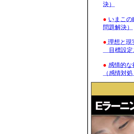
決）
●
いまこの
問題解決）
●
理想と現
目標設定
●
感情的な
（感情対処