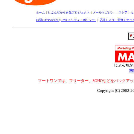
ホーム
｜
じぶんぢから再生プロジェクト
｜
メールマガジン
｜
ストア
｜
カ
お問い合わせFAQ
|
セキュリティ・ポリシー
｜
応援しよう！骨髄ドナー
じぶんぢか
株
マートワンでは、フリーター、SOHOなどをバックア
Copyright (C) 2002-2