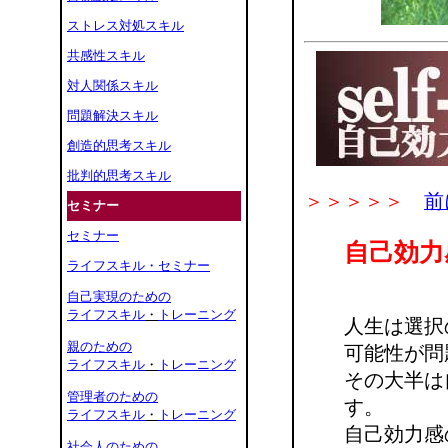
ストレス対処スキル
共感性スキル
対人関係スキル
問題解決スキル
創造的思考スキル
批判的思考スキル
＞＞＞＞＞
前
セミナー
セミナー
自己効力
ライフスキル・セミナー
自己実現のための
ライフスキル
・
トレーニング
人生は選択
親のための
可能性が問
ライフスキル
・
トレーニング
その大半は
管理者のための
す。
ライフスキル
・
トレーニング
自己効力感
社会人のための