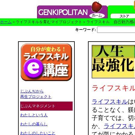
ホーム
＞ライフスキルを育むマイプロジェクト＞ライフスキル 自己効力感
キーワード:
ライフスキ
じぶんぢから
再生プロジェクト
ライフスキル
は
じぶんマネジメント
ることなく、躾
わたしという人
子育てでは、切
わたしの暮らし
か、
ライフスキ
わたしのしたいこと
てが気にかかる