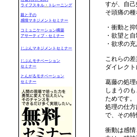
すが、自己
ライフスキル
・
トレーニング
そ頭痛の種
親と子の
感情マネジメントセミナー
・衝動と抑
コミュニケーション構築
・欲望と自
アサーティブ・セミナー
・欲求の充
じぶんマネジメントセミナー
これらの差
じぶんモチベーション
ダイレクト
セミナー
とんがるモチベーション
葛藤の処理
セミナー
しまうのも
ためです。
処理の仕方
で、その特
衝動は感情