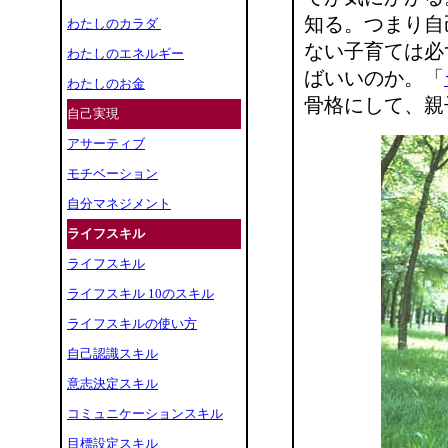
知る。つまり自
わたしのカラダ
ない子育ては必
わたしのエネルギー
ばいいのか。「
わたしのお金
骨格にして、親
自己実現
アサーティブ
モチベーション
自分マネジメント
ライフスキル
ライフスキル
ライフスキル 10のスキル
ライフスキルの使い方
自己認識スキル
意志決定スキル
コミュニケーションスキル
目標設定スキル