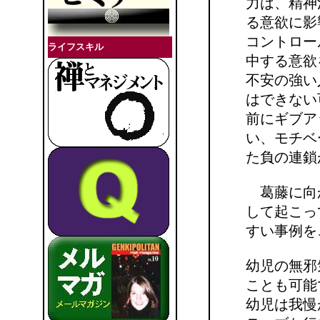
力は、精神
る意欲に影
コントロー
ライフスキル
中する意欲
不安の強い
はできない
前にギブア
い、モチベ
た負の連鎖
葛藤に向か
して起こっ
すい事例を
幼児の無邪
ことも可能
幼児は我慢