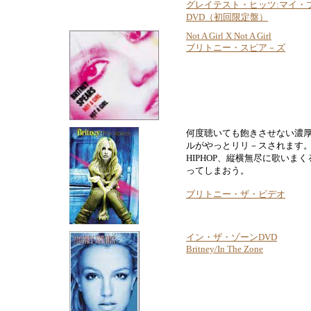
グレイテスト・ヒッツ:マイ・
DVD（初回限定盤）
Not A Girl X Not A Girl
ブリトニー・スピア－ズ
何度聴いても飽きさせない濃
ルがやっとリリ－スされます。
HIPHOP、縦横無尽に歌いま
ってしまおう。
ブリトニー・ザ・ビデオ
イン・ザ・ゾーンDVD
Britney/In The Zone