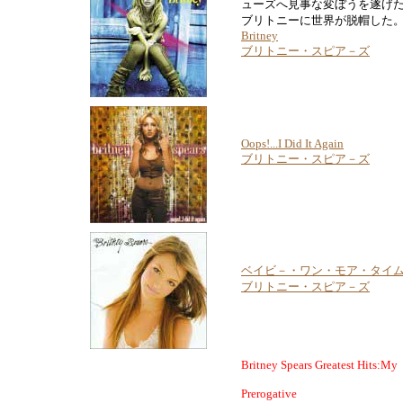
ューズへ見事な変ぼうを遂げ
ブリトニーに世界が脱帽した
Britney
ブリトニー・スピア－ズ
Oops!...I Did It Again
ブリトニー・スピア－ズ
ベイビ－・ワン・モア・タイ
ブリトニー・スピア－ズ
Britney Spears Greatest Hits:My
Prerogative