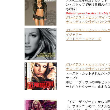
プスの王道を疾走するブリト
ン・ストップで聴ける初のベ
も収録。
Britney Spears Greatest Hits:My 
グレイテスト・ヒッツ:マイ・
ナス・ディスク付デジパック
グレイテスト・ヒット・シング
イジャスー
ブリトニー・スピア－ズ
グレイテスト・ヒッツ:マイ・
ナス・ディスク付デジパック
ァースト・カットされたシン
ティブ＞
ボビー・ブラウンの98年ヒッ
ートからセクシーへ、止まら
『イン・ザ・ゾーン』から３
ト。ブリトニーのパーソナル