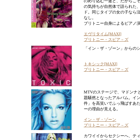
のめり込む一途と、だからこ
の気持ちが自然体で語られた
ド。同じタイプの女の子なら
なし。
ブリトニー自身によるピアノ
エヴリタイム[MAXI]
ブリトニー・スピア－ズ
「イン・ザ・ゾーン」からの
トキシック[MAXI]
ブリトニー・スピア－ズ
MTVのステージで、マドンナ
題騒然となったアルバム。イ
件」を高笑いでふっ飛ばすあ
ーの理由が見える。
イン・ザ・ゾーン
ブリトニー・スピア－ズ
カワイイからセクシーへ、テ