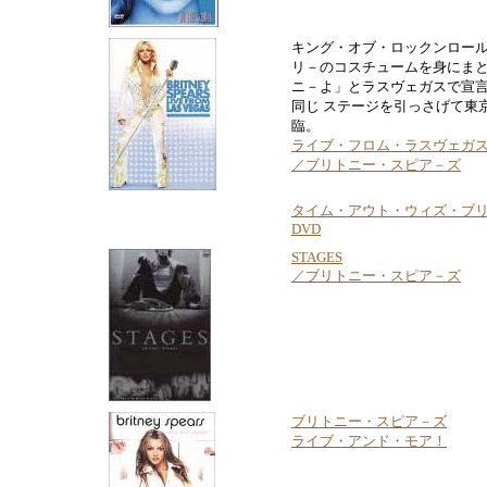
キング・オブ・ロックンロー
リ－のコスチュームを身にま
ニ－よ」とラスヴェガスで宣
同じ ステージを引っさげて東
臨。
ライブ・フロム・ラスヴェガ
／ブリトニー・スピア－ズ
タイム・アウト・ウィズ・ブ
DVD
STAGES
／ブリトニー・スピア－ズ
ブリトニー・スピア－ズ
ライブ・アンド・モア！